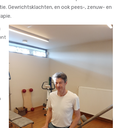
tie. Gewrichtsklachten, en ook pees-, zenuw- en
rapie.
u
ent
n