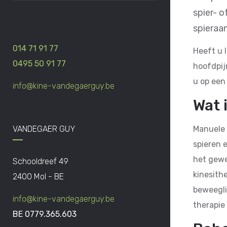
spier- 
spieraa
014 71 91 77
Heeft u 
0495 50 91 77
hoofdpij
u op een
info@kine-vandegaerguy.be
Wat 
VANDEGAER GUY
Manuele 
spieren 
het gewe
Schooldreef 49
kinesith
2400 Mol - BE
beweegli
info@kine-vandegaerguy.be
therapie
BE 0779.365.603