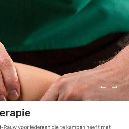
erapie
ol-Rauw voor iedereen die te kampen heeft met