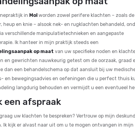
ndelingsaanpak op maat
inepraktijk in
Mol
worden zowel perifere klachten – zoals de
, heup en knie – alsook nek- en rugklachten behandeld, on
ia verschillende manipulatietechnieken en aangepaste
apie. Ik hanteer in mijn praktijk steeds een
lingsaanpak op maat
van uw specifieke noden en klacht
en en gewrichten nauwkeurig getest om de oorzaak, graad e
we dan een behandelschema op dat aansluit bij uw medisc
- en bewegingsadvies en oefeningen die u perfect thuis kun
deling langdurig behouden en vermijdt u een eventueel he
 een afspraak
graag uw klachten te bespreken? Vertrouw op mijn deskun
. Ik kijk er alvast naar uit om u te mogen ontvangen in mijn 