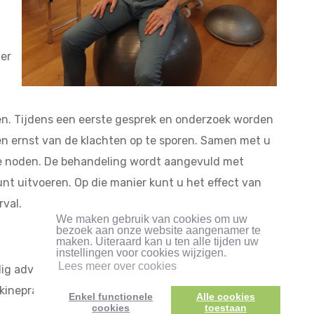
der
en. Tijdens een eerste gesprek en onderzoek worden
n ernst van de klachten op te sporen. Samen met u
he noden. De behandeling wordt aangevuld met
t uitvoeren. Op die manier kunt u het effect van
rval.
We maken gebruik van cookies om uw
bezoek aan onze website aangenamer te
maken. Uiteraard kan u ten alle tijden uw
instellingen voor cookies wijzigen.
Lees meer over cookies
dig advies en neem even
contact
op om een afspraak
kinepraktijk in Mol-Rauw.
Enkel functionele
Alle cookies
cookies
toestaan