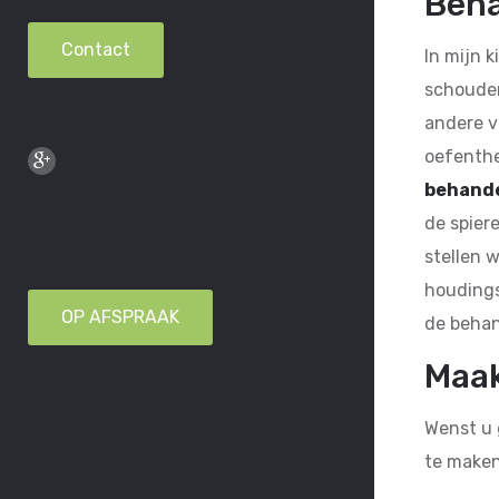
Beha
Contact
In mijn k
schouder
andere v
oefenther
behande
de spier
stellen 
houdings
OP AFSPRAAK
de behan
Maak
Wenst u 
te maken